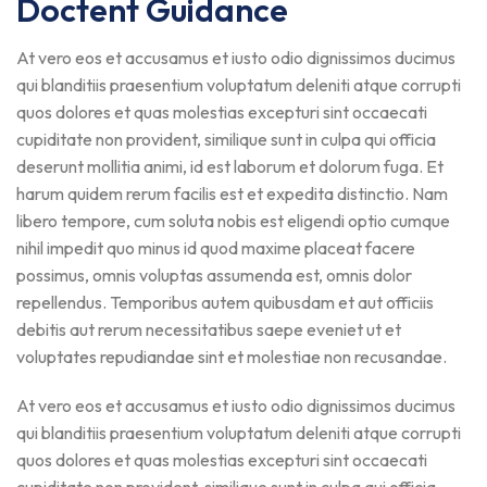
Doctent Guidance
At vero eos et accusamus et iusto odio dignissimos ducimus
qui blanditiis praesentium voluptatum deleniti atque corrupti
quos dolores et quas molestias excepturi sint occaecati
cupiditate non provident, similique sunt in culpa qui officia
deserunt mollitia animi, id est laborum et dolorum fuga. Et
harum quidem rerum facilis est et expedita distinctio. Nam
libero tempore, cum soluta nobis est eligendi optio cumque
nihil impedit quo minus id quod maxime placeat facere
possimus, omnis voluptas assumenda est, omnis dolor
repellendus. Temporibus autem quibusdam et aut officiis
debitis aut rerum necessitatibus saepe eveniet ut et
voluptates repudiandae sint et molestiae non recusandae.
At vero eos et accusamus et iusto odio dignissimos ducimus
qui blanditiis praesentium voluptatum deleniti atque corrupti
quos dolores et quas molestias excepturi sint occaecati