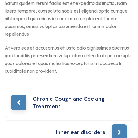
harum quidem rerum facilis est et expedita distinctio. Nam
libero tempore, cum soluta nobis est eligendi optio cumque
nihil impedit quo minus id quod maxime placeat facere
possimus, omnis voluptas assumenda est, omnis dolor
repellendus
At vero eos et accusamus et iusto odio dignissimos ducimus
qui blanditiis praesentium voluptatum deleniti atque corrupti
quos dolores et quas molestias excepturi sint occaecati
cupiditate non provident,
Chronic Cough and Seeking
Treatment
Inner ear disorders