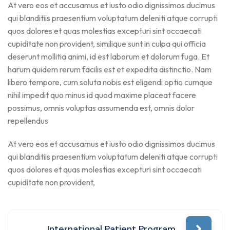
At vero eos et accusamus et iusto odio dignissimos ducimus
qui blanditiis praesentium voluptatum deleniti atque corrupti
quos dolores et quas molestias excepturi sint occaecati
cupiditate non provident, similique sunt in culpa qui officia
deserunt mollitia animi, id est laborum et dolorum fuga. Et
harum quidem rerum facilis est et expedita distinctio. Nam
libero tempore, cum soluta nobis est eligendi optio cumque
nihil impedit quo minus id quod maxime placeat facere
possimus, omnis voluptas assumenda est, omnis dolor
repellendus
At vero eos et accusamus et iusto odio dignissimos ducimus
qui blanditiis praesentium voluptatum deleniti atque corrupti
quos dolores et quas molestias excepturi sint occaecati
cupiditate non provident,
International Patient Program